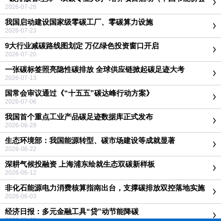
主办）
2026-07-28
我国启动建设国家级零碳工厂、零碳算力设施
2026-07-23
9大行业减碳路线图划定 万亿绿色投资窗口开启
2026-07-20
一张碳标签照亮隐性碳排放 全球供应链掀起碳足迹大考
2026-07-13
国常会审议通过《“十五五”碳达峰行动方案》
2026-07-06
我国首个重点工业产品碳足迹数据库正式发布
2026-06-28
生态环境部：我国能源转型、碳市场建设等成就显著
2026-06-22
深耕气候投融资 上海浦东绘就生态双碳新样板
2026-06-12
非化石能源电力消费核算指南出台，支撑碳排放双控落地实施
2026-06-03
经济日报：多元金融工具“贷”动节能降碳
2026-05-28