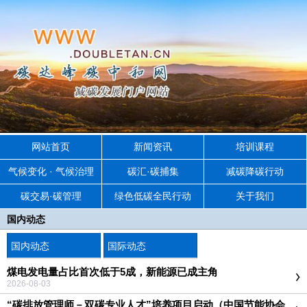
网站首页
新闻资讯
培训课程
气候变化 · 气候治理
碳汇·碳捕集
减碳降碳行动
碳交易·碳管理
绿色低碳全民行动
关于我们
国内动态
国内动态
国际动态
煤电发电量占比首次低于5成，新能源已成主角
2026-08-03
“碳排放管理师－双碳专业人才”培养项目启动（中国节能协会